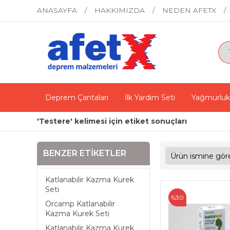
ANASAYFA
HAKKIMIZDA
NEDEN AFETX
Deprem Çantaları
İlk Yardım Seti
Yağmurluk
'Testere' kelimesi için etiket sonuçları
BENZER ETIKETLER
Katlanabilir Kazma Kurek
Seti
%30
Orcamp Katlanabilir
Kazma Kurek Seti
Katlanabilir Kazma Kurek