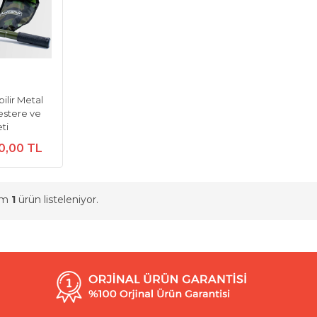
ilir Metal
estere ve
ti
0,00 TL
am
1
ürün listeleniyor.