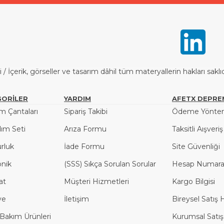
İçerik, görseller ve tasarım dâhil tüm materyallerin hakları saklı
ORİLER
YARDIM
AFETX DEPRE
 Çantaları
Sipariş Takibi
Ödeme Yöntem
dım Seti
Arıza Formu
Taksitli Aışveri
rluk
İade Formu
Site Güvenliği
onik
(SSS) Sıkça Sorulan Sorular
Hesap Numaral
at
Müşteri Hizmetleri
Kargo Bilgisi
ye
İletişim
Bireysel Satış 
l Bakım Ürünleri
Kurumsal Satış