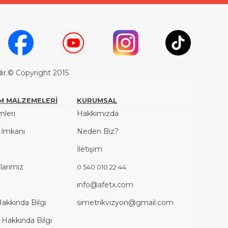
dır.© Copyright 2015
M MALZEMELERİ
KURUMSAL
leri
Hakkımızda
ş İmkanı
Neden Biz?
İletişim
arımız
0 540 010 22 44
info@afetx.com
Hakkında Bilgi
simetrikvizyon@gmail.com
 Hakkında Bilgi