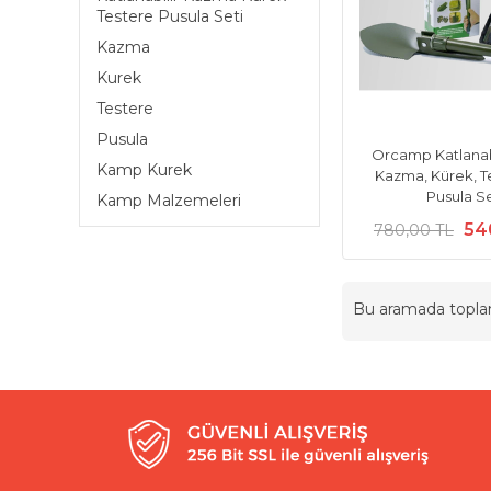
Testere Pusula Seti
Kazma
Kurek
Testere
Pusula
Orcamp Katlanab
Kamp Kurek
Kazma, Kürek, T
Pusula Se
Kamp Malzemeleri
54
780,00 TL
Bu aramada topl