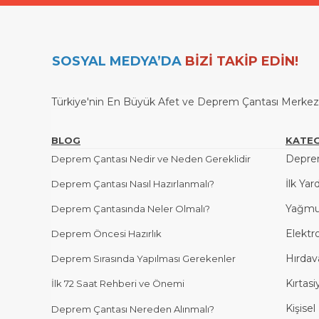
SOSYAL MEDYA’DA
BİZİ TAKİP EDİN!
Türkiye'nin En Büyük Afet ve Deprem Çantası Merkezi / 
BLOG
KATEG
Deprem
Deprem Çantası Nedir ve Neden Gereklidir
İlk Yar
Deprem Çantası Nasıl Hazırlanmalı?
Yağmu
Deprem Çantasında Neler Olmalı?
Elektr
Deprem Öncesi Hazırlık
Hırdav
Deprem Sırasında Yapılması Gerekenler
Kırtasi
İlk 72 Saat Rehberi ve Önemi
Kişise
Deprem Çantası Nereden Alınmalı?