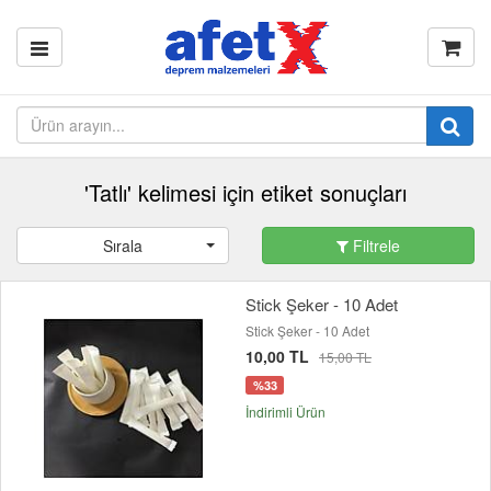
'Tatlı' kelimesi için etiket sonuçları
Sırala
Filtrele
Stick Şeker - 10 Adet
Stick Şeker - 10 Adet
10,00 TL
15,00 TL
%33
İndirimli Ürün