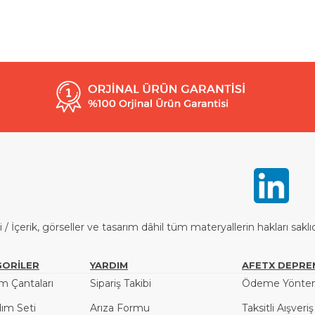
İçerik, görseller ve tasarım dâhil tüm materyallerin hakları saklı
ORİLER
YARDIM
AFETX DEPRE
 Çantaları
Sipariş Takibi
Ödeme Yöntem
dım Seti
Arıza Formu
Taksitli Aışveri