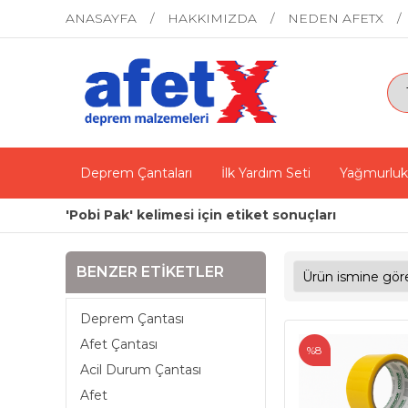
ANASAYFA
HAKKIMIZDA
NEDEN AFETX
Deprem Çantaları
İlk Yardım Seti
Yağmurluk
'Pobi Pak' kelimesi için etiket sonuçları
BENZER ETIKETLER
Deprem Çantası
Afet Çantası
%8
Acil Durum Çantası
Afet