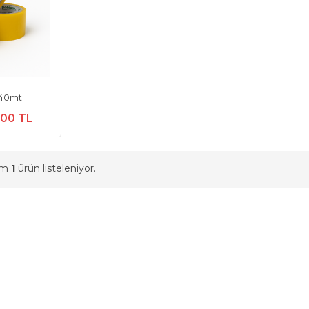
 40mt
,00 TL
am
1
ürün listeleniyor.