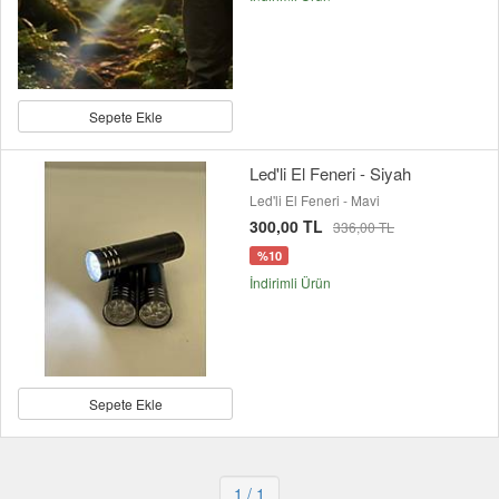
Sepete Ekle
Led'li El Feneri - Siyah
Led'li El Feneri - Mavi
300,00 TL
336,00 TL
%10
İndirimli Ürün
Sepete Ekle
1
/ 1