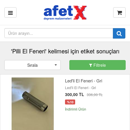
'Pilli El Feneri' kelimesi için etiket sonuçları
Sırala
Filtrele
Led'li El Feneri - Gri
Led'li El Feneri - Gri
300,00 TL
336,00 TL
%10
İndirimli Ürün