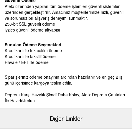
Güvenli Ödeme
Afetx üzerinden yapılan tüm ödeme işlemleri güvenli sistemler
üzerinden gerçekleştirilir. Amacımız müşterilerimize hızlı, güvenli
ve sorunsuz bir alışveriş deneyimi sunmaktır.
256-bit SSL güvenli ödeme
iyzico güvenli ödeme altyapısı
Sunulan Ödeme Seçenekleri
Kredi kartı ile tek çekim ödeme
Kredi kartı ile taksitli ödeme
Havale / EFT ile ödeme
Siparişleriniz ödeme onayının ardından hazırlanır ve en geç 2 iş
günü içerisinde kargoya teslim edilir.
Deprem Karşı Hazırlık Şimdi Daha Kolay, Afetx Deprem Çantaları
İle Hazırlıklı olun...
Diğer Linkler