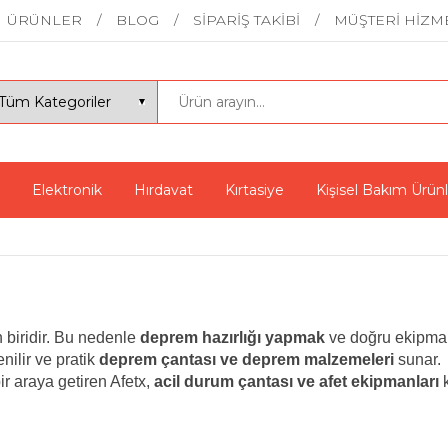
ÜRÜNLER
BLOG
SİPARİŞ TAKİBİ
MÜŞTERİ HİZM
Elektronik
Hırdavat
Kırtasiye
Kişisel Bakım Ürünl
 biridir. Bu nedenle
deprem hazırlığı yapmak
ve doğru ekipman
enilir ve pratik
deprem çantası ve deprem malzemeleri
sunar.
ir araya getiren Afetx,
acil durum çantası ve afet ekipmanları
k