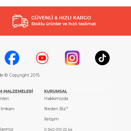
dır.© Copyright 2015
M MALZEMELERİ
KURUMSAL
leri
Hakkımızda
ş İmkanı
Neden Biz?
İletişim
arımız
0 540 010 22 44