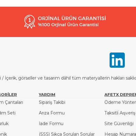
İçerik, görseller ve tasarım dâhil tüm materyallerin hakları saklı
ORİLER
YARDIM
AFETX DEPRE
 Çantaları
Sipariş Takibi
Ödeme Yöntem
dım Seti
Arıza Formu
Taksitli Aışveri
rluk
İade Formu
Site Güvenliği
onik
(SSS) Sıkça Sorulan Sorular
Hesap Numaral