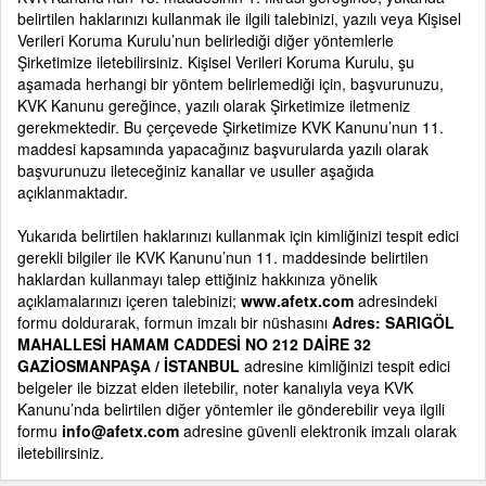
belirtilen haklarınızı kullanmak ile ilgili talebinizi, yazılı veya Kişisel
Verileri Koruma Kurulu’nun belirlediği diğer yöntemlerle
Şirketimize iletebilirsiniz. Kişisel Verileri Koruma Kurulu, şu
aşamada herhangi bir yöntem belirlemediği için, başvurunuzu,
KVK Kanunu gereğince, yazılı olarak Şirketimize iletmeniz
gerekmektedir. Bu çerçevede Şirketimize KVK Kanunu’nun 11.
maddesi kapsamında yapacağınız başvurularda yazılı olarak
başvurunuzu ileteceğiniz kanallar ve usuller aşağıda
açıklanmaktadır.
Yukarıda belirtilen haklarınızı kullanmak için kimliğinizi tespit edici
gerekli bilgiler ile KVK Kanunu’nun 11. maddesinde belirtilen
haklardan kullanmayı talep ettiğiniz hakkınıza yönelik
açıklamalarınızı içeren talebinizi;
www.afetx.com
adresindeki
formu doldurarak, formun imzalı bir nüshasını
Adres: SARIGÖL
MAHALLESİ HAMAM CADDESİ NO 212 DAİRE 32
GAZİOSMANPAŞA / İSTANBUL
adresine kimliğinizi tespit edici
belgeler ile bizzat elden iletebilir, noter kanalıyla veya KVK
Kanunu’nda belirtilen diğer yöntemler ile gönderebilir veya ilgili
formu
info@afetx.com
adresine güvenli elektronik imzalı olarak
iletebilirsiniz.