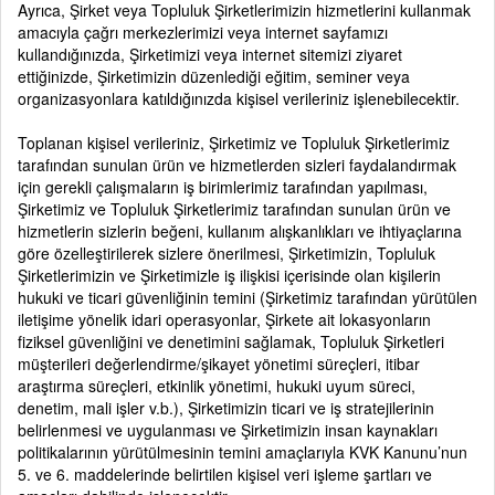
Ayrıca, Şirket veya Topluluk Şirketlerimizin hizmetlerini kullanmak
amacıyla çağrı merkezlerimizi veya internet sayfamızı
kullandığınızda, Şirketimizi veya internet sitemizi ziyaret
ettiğinizde, Şirketimizin düzenlediği eğitim, seminer veya
organizasyonlara katıldığınızda kişisel verileriniz işlenebilecektir.
Toplanan kişisel verileriniz, Şirketimiz ve Topluluk Şirketlerimiz
tarafından sunulan ürün ve hizmetlerden sizleri faydalandırmak
için gerekli çalışmaların iş birimlerimiz tarafından yapılması,
Şirketimiz ve Topluluk Şirketlerimiz tarafından sunulan ürün ve
hizmetlerin sizlerin beğeni, kullanım alışkanlıkları ve ihtiyaçlarına
göre özelleştirilerek sizlere önerilmesi, Şirketimizin, Topluluk
Şirketlerimizin ve Şirketimizle iş ilişkisi içerisinde olan kişilerin
hukuki ve ticari güvenliğinin temini (Şirketimiz tarafından yürütülen
iletişime yönelik idari operasyonlar, Şirkete ait lokasyonların
fiziksel güvenliğini ve denetimini sağlamak, Topluluk Şirketleri
müşterileri değerlendirme/şikayet yönetimi süreçleri, itibar
araştırma süreçleri, etkinlik yönetimi, hukuki uyum süreci,
denetim, mali işler v.b.), Şirketimizin ticari ve iş stratejilerinin
belirlenmesi ve uygulanması ve Şirketimizin insan kaynakları
politikalarının yürütülmesinin temini amaçlarıyla KVK Kanunu’nun
5. ve 6. maddelerinde belirtilen kişisel veri işleme şartları ve