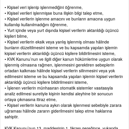
• Kişisel veri işlenip işlenmediğini öğrenme,
• Kişisel verileri işlenmişse buna ilişkin bilgi talep etme,
• Kişisel verilerin işlenme amacını ve bunların amacına uygun
kullanılıp kullanılmadığını öğrenme,
• Yurt içinde veya yurt dışında kişisel verilerin aktarıldığı üçüncü
kişileri bilme,
• Kişisel verilerin eksik veya yanlış işlenmiş olması hâlinde
bunların düzeltilmesini isteme ve bu kapsamda yapılan işlemin
kişisel verilerin aktarıldığı üçüncü kişilere bildirilmesini isteme,
• KVK Kanunu’nun ve ilgili diğer kanun hükümlerine uygun olarak
işlenmiş olmasına rağmen, işlenmesini gerektiren sebeplerin
ortadan kalkması hâlinde kişisel verilerin silinmesini veya yok
edilmesini isteme ve bu kapsamda yapılan işlemin kişisel verilerin
aktarıldığı üçüncü kişilere bildirilmesini isteme,
• İşlenen verilerin münhasıran otomatik sistemler vasıtasıyla
analiz edilmesi suretiyle kişinin kendisi aleyhine bir sonucun
ortaya çıkmasına itiraz etme,
• Kişisel verilerin kanuna aykırı olarak işlenmesi sebebiyle zarara
uğraması hâlinde zararın giderilmesini talep etme haklarına
sahiptir.
KVK Kanunu’nun 13. maddesinin 1. fıkrası gereğince, yukarıda