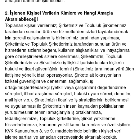
amaçları dahilinde işlenecektir.
2. İşlenen Kişisel Verilerin Kimlere ve Hangi Amaçla
Aktarılabileceği
Toplanan kişisel verileriniz; Şirketimiz ve Topluluk Şirketlerimiz
tarafından sunulan ürün ve hizmetlerden sizleri faydalandırmak
için gerekli çalışmaların iş birimlerimiz tarafından yapılması,
Şirketimiz ve Topluluk Şirketlerimiz tarafından sunulan ürün ve
hizmetlerin sizlerin beğeni, kullanım alışkanlıkları ve ihtiyaçlarına
göre özelleştirilerek sizlere önerilmesi, Şirketimizin, Topluluk
Şirketlerimizin ve Şirketimizle iş ilişkisi içerisinde olan kişilerin
hukuki ve ticari güvenliğinin temini (Şirketimiz tarafından yürütülen
iletişime yönelik idari operasyonlar, Şirkete ait lokasyonların
fiziksel güvenliğini ve denetimini sağlamak, iş
ortağı/müşteri/tedarikçi (yetkili veya çalışanları) değerlendirme
süreçleri, itibar araştırma süreçleri, hukuki uyum süreci, denetim,
mali işler v.b.), Şirketimizin ticari ve iş stratejilerinin belirlenmesi
ve uygulanması ile Şirketimizin insan kaynakları politikalarının
yürütülmesinin temini amaçlarıyla iş ortaklarımıza,
tedarikçilerimize, Topluluk Şirketlerine, Şirket yetkililerine,
hissedarlarımıza, kanunen yetkili kamu kurumları ve özel kişilere,
KVK Kanunu’nun 8. ve 9. maddelerinde belirtilen kişisel veri
işleme şartları ve amaçları çerçevesinde aktarılabilecektir.