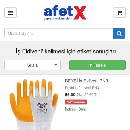
'İş Eldiveni' kelimesi için etiket sonuçları
Sırala
Filtrele
BEYBİ İş Eldiveni PN3
Beybi İş Eldiveni PN3
66,00 TL
82,50 TL
%20 indirim
İndirimli Ürün