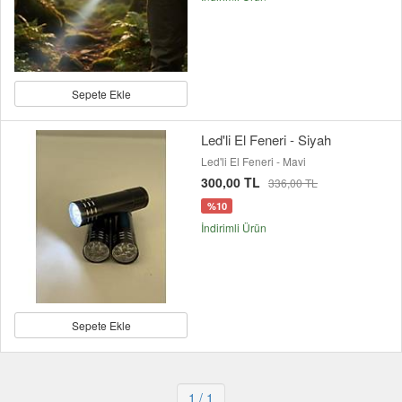
Sepete Ekle
Led'li El Feneri - Siyah
Led'li El Feneri - Mavi
300,00 TL
336,00 TL
%10
İndirimli Ürün
Sepete Ekle
1
/ 1