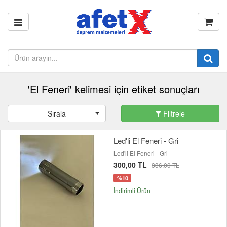
'El Feneri' kelimesi için etiket sonuçları
Sırala
Filtrele
Led'li El Feneri - Gri
Led'li El Feneri - Gri
300,00 TL
336,00 TL
%10
İndirimli Ürün