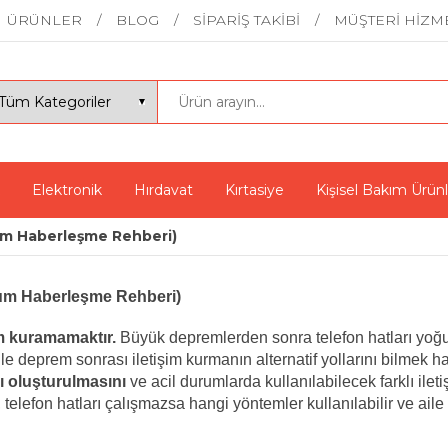
ÜRÜNLER
BLOG
SİPARİŞ TAKİBİ
MÜŞTERİ HİZM
Elektronik
Hırdavat
Kırtasiye
Kişisel Bakım Ürünl
rum Haberleşme Rehberi)
urum Haberleşme Rehberi)
im kuramamaktır.
Büyük depremlerden sonra telefon hatları yoğunlu
enle deprem sonrası iletişim kurmanın alternatif yollarını bilmek h
nı oluşturulmasını
ve acil durumlarda kullanılabilecek farklı ilet
, telefon hatları çalışmazsa hangi yöntemler kullanılabilir ve aile 