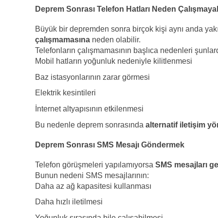
Deprem Sonrası Telefon Hatları Neden Çalışmayab
Büyük bir depremden sonra birçok kişi aynı anda yakın
çalışmamasına
neden olabilir.
Telefonların çalışmamasının başlıca nedenleri şunlard
Mobil hatların yoğunluk nedeniyle kilitlenmesi
Baz istasyonlarının zarar görmesi
Elektrik kesintileri
İnternet altyapısının etkilenmesi
Bu nedenle deprem sonrasında
alternatif iletişim y
Deprem Sonrası SMS Mesajı Göndermek
Telefon görüşmeleri yapılamıyorsa
SMS mesajları gene
Bunun nedeni SMS mesajlarının:
Daha az ağ kapasitesi kullanması
Daha hızlı iletilmesi
Yoğunluk sırasında bile çalışabilmesi