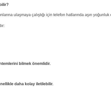
ilir?
larına ulaşmaya çalıştığı için telefon hatlarında aşırı yoğunlu
ır:
öntemlerini bilmek önemlidir.
llikle daha kolay iletilebilir.