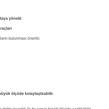
taya yönelir.
açları
arın bulunması önerilir.
büyük ölçüde kolaylaştırabilir.
doğru hazırlık ile bu sorun büyük ölçüde azaltılabilir.