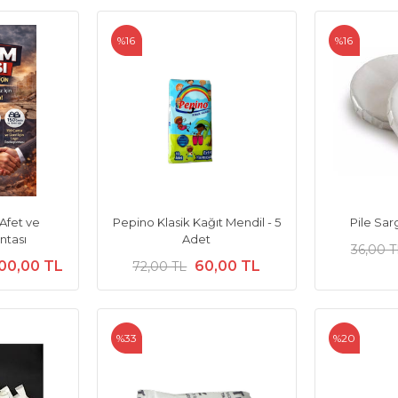
%16
%16
Afet ve
Pepino Klasik Kağıt Mendil - 5
Pile Sar
tası
Adet
36,00 T
00,00 TL
60,00 TL
72,00 TL
%33
%20