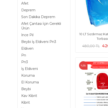
Afet
Deprem
Son Dakika Deprem
Afet Çantası İçin Gerekli
Ürün
10 LT Sızdırmaz Kat
İnce Pil
Torbası
Beybi İş Eldiveni Pn3
42
480,00 TL
Eldiven
Pn
Pn3
%18
İş Eldiveni
Koruma
El Koruma
Beybi
Kav Kibrit
Kibrit