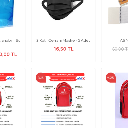
lanabilir Su
3 Katlı Cerrahi Maske - 5 Adet
A6 N
16,50 TL
60,00 T
0,00 TL
%15
%25