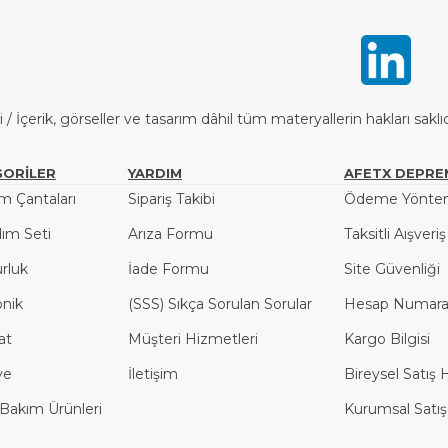
İçerik, görseller ve tasarım dâhil tüm materyallerin hakları saklı
ORİLER
YARDIM
AFETX DEPRE
 Çantaları
Sipariş Takibi
Ödeme Yöntem
dım Seti
Arıza Formu
Taksitli Aışveri
rluk
İade Formu
Site Güvenliği
onik
(SSS) Sıkça Sorulan Sorular
Hesap Numaral
at
Müşteri Hizmetleri
Kargo Bilgisi
ye
İletişim
Bireysel Satış 
l Bakım Ürünleri
Kurumsal Satış