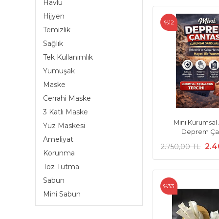
Havlu
Hijyen
%12
Temizlik
Sağlık
Tek Kullanımlık
Yumuşak
Maske
Cerrahi Maske
3 Katlı Maske
Mini Kurumsal 
Yüz Maskesi
Deprem Çan
Ameliyat
2.4
2.750,00 TL
Korunma
Toz Tutma
Sabun
%33
Mini Sabun