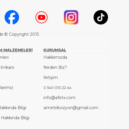
dır.© Copyright 2015
M MALZEMELERİ
KURUMSAL
leri
Hakkımızda
ş İmkanı
Neden Biz?
İletişim
arımız
0 540 010 22 44
info@afetx.com
Hakkında Bilgi
simetrikvizyon@gmail.com
 Hakkında Bilgi