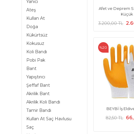
Yanıcı
Afet ve Deprem Sır
Ateş
Küçük
Kullan At
2.6
3.200,00 TL
Doğa
Kükürtsüz
Kokusuz
%20
Koli Bandı
Pobi Pak
Bant
Yapıştırıcı
Şeffaf Bant
Akrilik Bant
Akrilik Koli Bandı
BEYBİ İş Eldiv
Tamir Bandı
66
82,50 TL
Kullan At Saç Havlusu
Saç