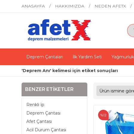
ANASAYFA
HAKKIMIZDA
NEDEN AFETX
Deprem Çantaları
İlk Yardım Seti
Yağmurluk
'Deprem Anı' kelimesi için etiket sonuçları
BENZER ETIKETLER
Renkli İp
Deprem Çantası
%12
Afet Çantası
Acil Durum Çantası