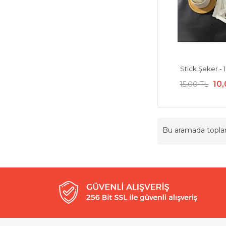
Stick Şeker - 
10
15,00 TL
Bu aramada topl