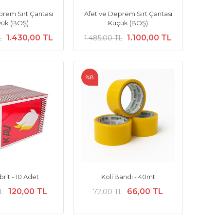
prem Sırt Çantası
Afet ve Deprem Sırt Çantası
ük (BOŞ)
Küçük (BOŞ)
1.430,00 TL
1.100,00 TL
L
1.485,00 TL
%8
rit - 10 Adet
Koli Bandı - 40mt
120,00 TL
66,00 TL
TL
72,00 TL