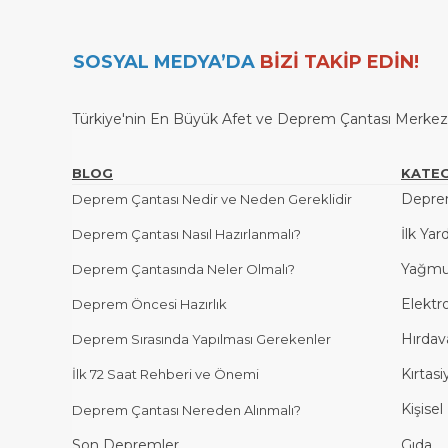
SOSYAL MEDYA’DA
BİZİ TAKİP EDİN!
Türkiye'nin En Büyük Afet ve Deprem Çantası Merkezi / 
BLOG
KATEG
Deprem
Deprem Çantası Nedir ve Neden Gereklidir
İlk Yar
Deprem Çantası Nasıl Hazırlanmalı?
Yağmu
Deprem Çantasında Neler Olmalı?
Elektr
Deprem Öncesi Hazırlık
Hırdav
Deprem Sırasında Yapılması Gerekenler
Kırtasi
İlk 72 Saat Rehberi ve Önemi
Kişise
Deprem Çantası Nereden Alınmalı?
Son Depremler
Gıda