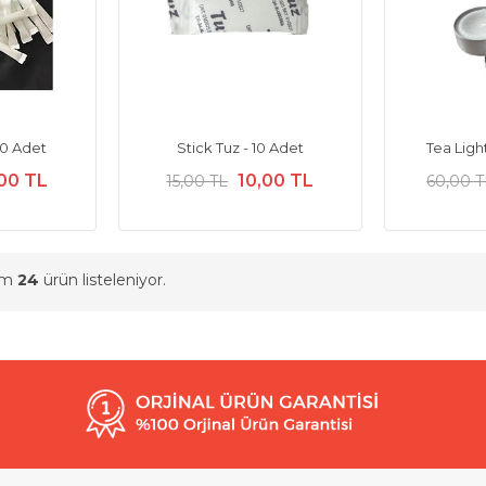
10 Adet
Stick Tuz - 10 Adet
Tea Ligh
,00 TL
10,00 TL
15,00 TL
60,00 T
am
24
ürün listeleniyor.