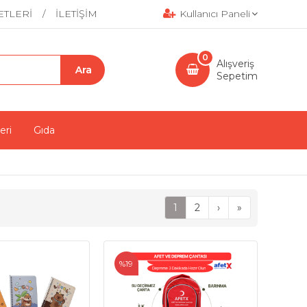
ETLERİ
İLETİŞİM
Kullanıcı Paneli
0
Alışveriş
Sepetim
eri
Gıda
1
2
›
»
%19