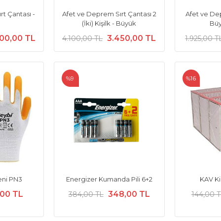
t Çantası -
Afet ve Deprem Sırt Çantası 2
Afet ve De
(İki) Kişilk - Büyük
Büy
00,00 TL
3.450,00 TL
4.100,00 TL
1.925,00 T
%9
%16
eni PN3
Energizer Kumanda Pili 6+2
KAV Kib
,00 TL
348,00 TL
384,00 TL
144,00 