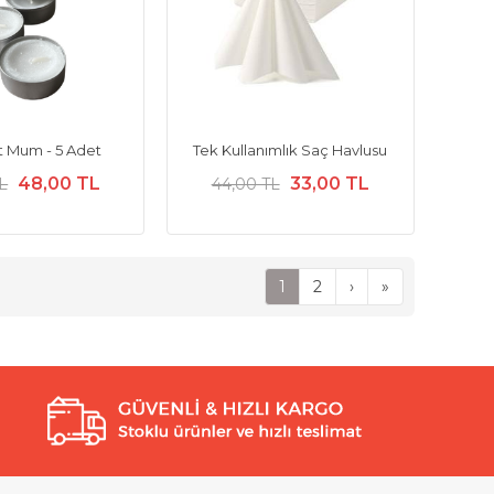
t Mum - 5 Adet
Tek Kullanımlık Saç Havlusu
48,00 TL
33,00 TL
L
44,00 TL
1
2
›
»