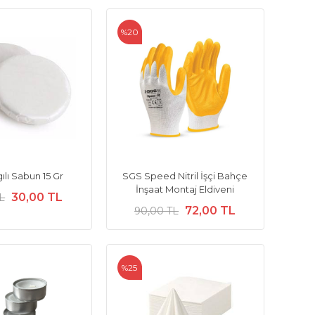
%20
gılı Sabun 15 Gr
SGS Speed Nitril İşçi Bahçe
İnşaat Montaj Eldiveni
30,00 TL
L
72,00 TL
90,00 TL
%25