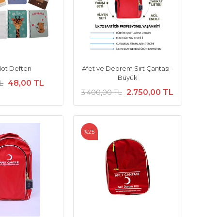
ot Defteri
Afet ve Deprem Sırt Çantası -
Büyük
48,00 TL
L
2.750,00 TL
3.400,00 TL
%25