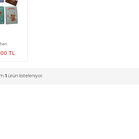
teri
,00 TL
am
1
ürün listeleniyor.