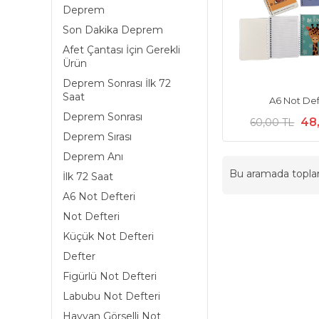
Deprem
Son Dakika Deprem
Afet Çantası İçin Gerekli
Ürün
Deprem Sonrası İlk 72
Saat
A6 Not Def
Deprem Sonrası
48
60,00 TL
Deprem Sırası
Deprem Anı
Bu aramada topl
İlk 72 Saat
A6 Not Defteri
Not Defteri
Küçük Not Defteri
Defter
Figürlü Not Defteri
Labubu Not Defteri
Hayvan Görselli Not