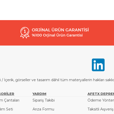
İçerik, görseller ve tasarım dâhil tüm materyallerin hakları saklı
ORİLER
YARDIM
AFETX DEPRE
 Çantaları
Sipariş Takibi
Ödeme Yöntem
dım Seti
Arıza Formu
Taksitli Aışveri