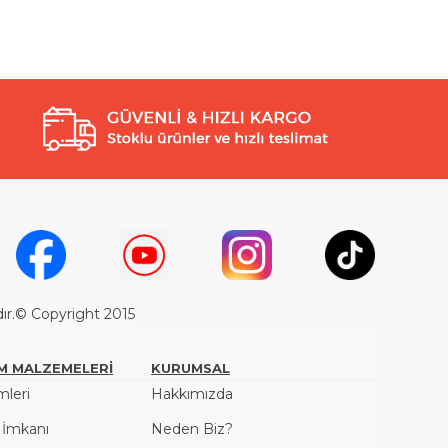
dır.© Copyright 2015
M MALZEMELERİ
KURUMSAL
leri
Hakkımızda
ş İmkanı
Neden Biz?