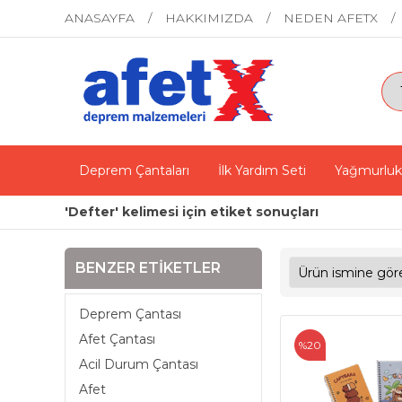
ANASAYFA
HAKKIMIZDA
NEDEN AFETX
Deprem Çantaları
İlk Yardım Seti
Yağmurluk
'Defter' kelimesi için etiket sonuçları
BENZER ETIKETLER
Deprem Çantası
Afet Çantası
%20
Acil Durum Çantası
Afet