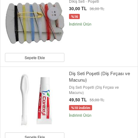
Dikiş Seti - Poşetli
30,00 TL
36,00 TL
%16
İndirimli Ürün
Sepete Ekle
Diş Seti Poşetli (Diş Fırçası ve
Macunu)
Diş Seti Poşetli (Diş Fırçası ve
Macunu)
49,50 TL
55,00 TL
%10 indirim
İndirimli Ürün
Sepete Ekle