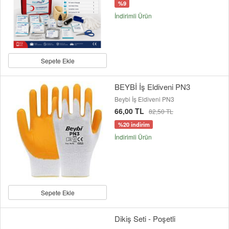
%9
İndirimli Ürün
Sepete Ekle
BEYBİ İş Eldiveni PN3
Beybi İş Eldiveni PN3
66,00 TL
82,50 TL
%20 indirim
İndirimli Ürün
Sepete Ekle
Dikiş Seti - Poşetli